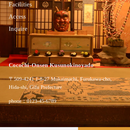
Facilities
Access
Inquire
Cocochi-Onsen Kusunokinoyado
〒509-4241 1-8-27 Mukaimachi, Furukawa-cho,
Hida-shi, Gifu Prefecture
phone：0123-45-6789