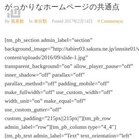
がっかりなホームページの共通点
ここち 心地
By
風景館
In
未分類
Posted
2017年2月14日
0 Comment(s)
[tm_pb_section admin_label=”section”
background_image=”http://tabier03.sakura.ne.jp/innsite01/
content/uploads/2016/09/slide-1.jpg”
transparent_background=”on” allow_player_pause=”off”
inner_shadow=”off” parallax=”off”
parallax_method=”off” padding_mobile=”off”
make_fullwidth=”off” use_custom_width=”off”
width_unit=”on” make_equal=”off”
use_custom_gutter=”off”
custom_padding=”215px||215px|”][tm_pb_row
admin_label=”row”][tm_pb_column type=”4_4″]
[tm_pb_text admin_label=”Text” text_orientation=”left”